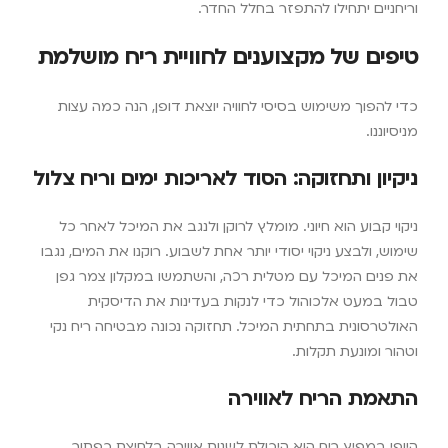
וריחניים יתחילו להתפזר בחלל החדר.
טיפים של מקצוענים לחוויית ריח מושלמת
כדי להפוך משימוש בסיסי לחוויה יוצאת דופן, הנה כמה עצות
מניסיוננו.
ניקיון ותחזוקה: הסוד לאריכות ימים וריח צלול
ניקוי קבוע הוא חיוני. מומלץ לרוקן ולנגב את המיכל לאחר כל
שימוש, ולבצע ניקוי יסודי יותר אחת לשבוע. רוקנו את המים, נגבו
את פנים המיכל עם מטלית רכה, והשתמשו במקלון צמר גפן
טבול במעט אלכוהול כדי לנקות בעדינות את הדיסקית
האולטרסונית בתחתית המיכל. תחזוקה נכונה מבטיחה ריח נקי
וטהור ומונעת תקלות.
התאמת הריח לאווירה
היופי במפיץ ריח הוא היכולת לשנות אווירה בלחיצת כפתור.