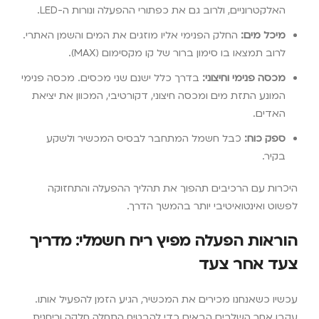
האלקטרוניים, ולרוב גם את כפתורי ההפעלה ונורות ה-LED.
מיכל מים:
החלק הפנימי אליו מוזגים את המים והשמן האתרי.
לרוב תמצאו בו סימון ברור של קו מקסימום (MAX).
מכסה פנימי וחיצוני:
בדרך כלל ישנם שני מכסים. מכסה פנימי
המונע התזת מים ומכסה חיצוני, דקורטיבי, המכוון את יציאת
האדים.
ספק כוח:
כבל חשמל המתחבר לבסיס המכשיר ולשקע
בקיר.
היכרות עם הרכיבים תהפוך את תהליך ההפעלה והתחזוקה
לפשוט ואינטואיטיבי יותר בהמשך הדרך.
הוראות הפעלה מפיץ ריח חשמלי: מדריך
צעד אחר צעד
עכשיו כשאנחנו מכירים את המכשיר, הגיע הזמן להפעיל אותו.
עקבו אחר השלבים הבאים כדי להבטיח התחלה חלקה וריחנית.