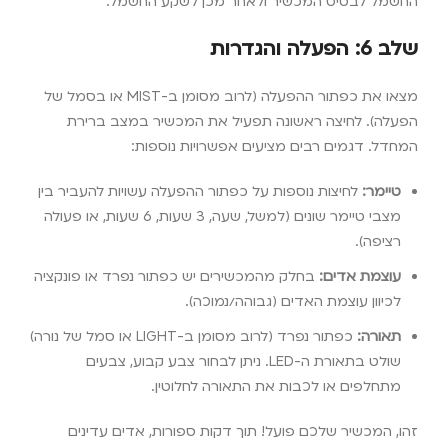
החשמל לבסיס המכשיר ולאחר מכן לשקע החשמל.
שלב 6: הפעלה והגדרות
מצאו את כפתור ההפעלה (לרוב מסומן ב-MIST או בסמל של
הפעלה). לחיצה ראשונה תפעיל את המכשיר במצב ברירת
המחדל. דגמים רבים מציעים אפשרויות נוספות:
טיימר:
לחיצות נוספות על כפתור ההפעלה עשויות להעביר בין
מצבי טיימר שונים (למשל, שעה, 3 שעות, 6 שעות, או פעולה
רציפה).
עוצמת אדים:
בחלק מהמכשירים יש כפתור נפרד או פונקציה
לכיוון עוצמת האדים (גבוהה/נמוכה).
תאורה:
כפתור נפרד (לרוב מסומן ב-LIGHT או סמל של נורה)
שולט בתאורת ה-LED. ניתן לבחור צבע קבוע, צבעים
מתחלפים או לכבות את התאורה לחלוטין.
זהו, המכשיר שלכם פועל! תוך דקות ספורות, אדים עדינים