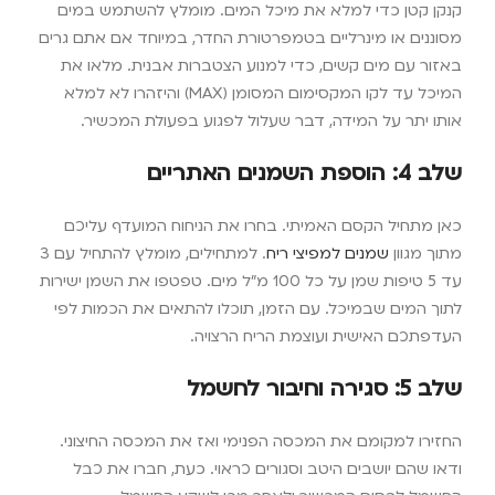
קנקן קטן כדי למלא את מיכל המים. מומלץ להשתמש במים
מסוננים או מינרליים בטמפרטורת החדר, במיוחד אם אתם גרים
באזור עם מים קשים, כדי למנוע הצטברות אבנית. מלאו את
המיכל עד לקו המקסימום המסומן (MAX) והיזהרו לא למלא
אותו יתר על המידה, דבר שעלול לפגוע בפעולת המכשיר.
שלב 4: הוספת השמנים האתריים
כאן מתחיל הקסם האמיתי. בחרו את הניחוח המועדף עליכם
מתוך מגוון
שמנים למפיצי ריח
. למתחילים, מומלץ להתחיל עם 3
עד 5 טיפות שמן על כל 100 מ"ל מים. טפטפו את השמן ישירות
לתוך המים שבמיכל. עם הזמן, תוכלו להתאים את הכמות לפי
העדפתכם האישית ועוצמת הריח הרצויה.
שלב 5: סגירה וחיבור לחשמל
החזירו למקומם את המכסה הפנימי ואז את המכסה החיצוני.
ודאו שהם יושבים היטב וסגורים כראוי. כעת, חברו את כבל