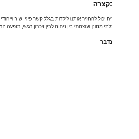
קצרה
ח יכול להחזיר אותנו לילדות בגלל קשר פיזי ישיר וייחודי במוח. פקע
תי מסונן ועוצמתי בין ניחוח לבין זיכרון רגשי, תופעה המכונה 'אפקט פ
דבר