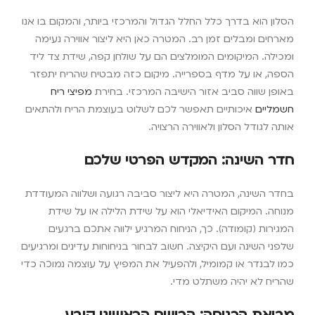
הסלון הוא בדרך כלל החלל הגדול והמרכזי ביותר, והמקום בו אנו
מארחים ומבלים זמן רב. המטרה כאן היא ליצור אווירה נעימה
ומכילה. המיקומים המומלצים הם על שולחן קפה, שידת צד ליד
הספה, או על מדף בספרייה. מיקום כזה מבטיח שהריח יתפזר
באופן שווה סביב אזור הישיבה המרכזי. בחירת
מפיצי ריח
חשמליים
איכותיים תאפשר לכם לשלוט בעוצמת הריח ולהתאים
אותה לגודל הסלון ולאווירה הרצויה.
חדר השינה: המקדש הפרטי שלכם
בחדר השינה, המטרה היא ליצור סביבה רגועה ושלווה המעודדת
מנוחה. המיקום האידיאלי הוא על שידת הלילה או על שידת
המגירות (קומודה). כך, הניחוח המרגיע ילווה אתכם ברגעים
שלפני השינה ועם היקיצה. חשוב לבחור בניחוחות עדינים ומרגיעים
כמו לבנדר או קמומיל, ולהפעיל את המפיץ על עוצמה נמוכה כדי
שהריח לא יהיה משתלט מדי.