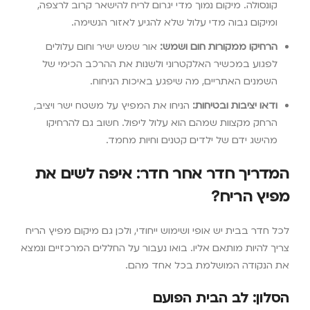
קונסולה. מיקום נמוך מדי יגרום לריח להישאר קרוב לרצפה,
ומיקום גבוה מדי עלול שלא להגיע לאזור הנשימה.
הרחיקו ממקורות חום ושמש:
אור שמש ישיר וחום עלולים
לפגוע במכשיר האלקטרוני ולשנות את ההרכב הכימי של
השמנים האתריים, מה שיפגע באיכות הניחוח.
ודאו יציבות ובטיחות:
הניחו את המפיץ על משטח ישר ויציב,
הרחק מקצוות שמהם הוא עלול ליפול. חשוב גם להרחיקו
מהישג ידם של ילדים קטנים וחיות מחמד.
המדריך חדר אחר חדר: איפה לשים את
מפיץ הריח?
לכל חדר בבית יש אופי ושימוש ייחודי, ולכן גם מיקום מפיץ הריח
צריך להיות מותאם אליו. בואו נעבור על החללים המרכזיים ונמצא
את הנקודה המושלמת בכל אחד מהם.
הסלון: לב הבית הפועם