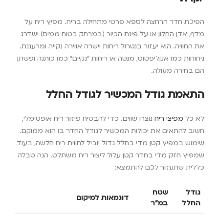
הפיכת חדר הרחצה לספא פרטי מתחילה בריח. מפיץ ריח על
מדף, אדן החלון או על פינת הכיור (במרחק בטוח ממים) ישדרג
את החוויה. הוא יעזור בנטרול ריחות וישרה אווירה נקייה ומרעננת.
ניחוחות כמו אקליפטוס, מנטה או ריחות "נקיים" כמו כותנה ופשתן
הם בחירה מעולה.
התאמת גודל המכשיר לגודל החלל
לא כל
מפיצי ריח
נוצרו שווים. כדי להבטיח פיזור ריח אופטימלי,
חשוב להתאים את יכולות המכשיר לגודל החדר בו הוא ממוקם.
שימוש במפיץ קטן מדי בחלל גדול יוביל לחווית ריח חלשה, בעוד
שמפיץ חזק מדי בחדר קטן עלול ליצור ריח משתלט. הנה טבלה
כללית שתעזור לכם להתמצא:
גודל
שטח
דוגמאות למיקום
החלל
במ"ר