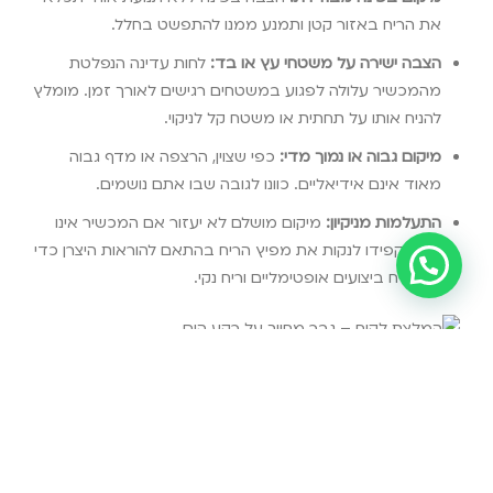
את הריח באזור קטן ותמנע ממנו להתפשט בחלל.
הצבה ישירה על משטחי עץ או בד:
לחות עדינה הנפלטת
מהמכשיר עלולה לפגוע במשטחים רגישים לאורך זמן. מומלץ
להניח אותו על תחתית או משטח קל לניקוי.
מיקום גבוה או נמוך מדי:
כפי שצוין, הרצפה או מדף גבוה
מאוד אינם אידיאליים. כוונו לגובה שבו אתם נושמים.
התעלמות מניקיון:
מיקום מושלם לא יעזור אם המכשיר אינו
נקי. הקפידו לנקות את מפיץ הריח בהתאם להוראות היצרן כדי
להבטיח ביצועים אופטימליים וריח נקי.
"הרבה לקוחות שואלים אותי 'קניתי מפיץ ריח, איפה הכי טוב
לשים אותו?'. הבנתי שזו שאלה בסיסית אבל קריטית לחוויה, ולכן
החלטתי לרכז את כל הידע שלי במקום אחד, כדי שכל אחד
יוכל להפוך את הבית שלו למקדש של ריח ורוגע."