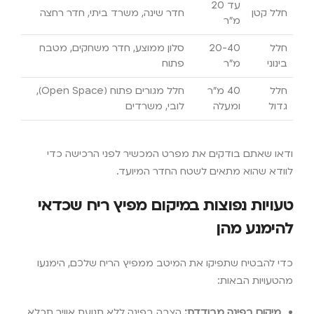
עד 20
חלל קטן
חדר שינה, משרד ביתי, חדר רחצה
מ"ר
חלל
20-40
סלון ממוצע, חדר משחקים, מטבח
בינוני
מ"ר
פתוח
חלל
40 מ"ר
חלל מגורים פתוח (Open Space),
גדול
ומעלה
לובי, משרדים
ודאו שאתם בודקים את מפרט המכשיר לפני הרכישה כדי
לוודא שהוא מתאים לשטח החדר המיועד.
טעויות נפוצות במיקום מפיץ ריח שכדאי
להימנע מהן
כדי להבטיח שתפיקו את המיטב ממפיץ הריח שלכם, הימנעו
מהטעויות הבאות:
מיקום בפינה מבודדת:
הצבה בפינה ללא תנועת אוויר תכלא