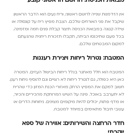
מבואת הכניסה: הרושם הראשוני קובע
אין הזדמנות שנייה לרושם ראשוני, וריח נעים הוא הדבר הראשון
שיקבל את פני האורחים שלכם. הצבת מפיץ ריח על קונסולה או
שידה קטנה במבואת הכניסה תיצור קבלת פנים חמה ומזמינה.
בכל פעם שתיכנסו הביתה, תקבלו תזכורת ריחנית שהגעתם
למקום המבטחים שלכם.
המטבח: נטרול ריחות ויצירת רעננות
המטבח הוא חלל מאתגר בגלל ריחות הבישול העזים. המטרה
כאן היא כפולה, גם לנטרל ריחות לא רצויים וגם להוסיף ניחוח רענן.
חשוב למקם את המפיץ הרחק מאזורי הכנת המזון כדי שהריח
לא יתערבב באוכל. פינה על השיש המרוחקת מהכיריים והכיור,
או מדף פתוח, יכולים להיות מיקומים מצוינים. ניחוחות הדרים או
עשבי תיבול מתאימים במיוחד למטבח.
חדר הרחצה והשירותים: אווירה של ספא
יוקרתי