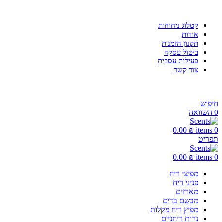
משלוח חינם בקנייה מעל 299 ₪
קטלוג ניחוחות
אודות
תקנון הזמנות
ביטול עסקה
פעילות עסקית
צור קשר
חיפוש
0
השוואה
0.00
₪
items
0
תפריט
0.00
₪
items
0
מפיצי ריח
פניני ריח
מארזים
מבשם בדים
מפיץ ריח מקלות
נרות ריחניים