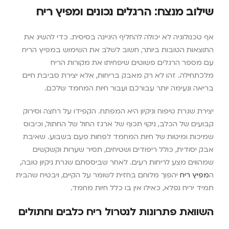
שילוב מנצח: הרגלים נכונים ומפיץ ריח
אף טכנולוגיה לא יכולה להחליף היגיינה בסיסית. כדי להשיג את
התוצאות הטובות ביותר, חשוב לשלב את השימוש במפיץ הריח
עם מספר הרגלים פשוטים שיפחיתו את מקורות הריח
מלכתחילה. זהו לא רק מאבק בריחות, אלא יצירת סביבת חיים
בריאה ונעימה יותר עבורכם ועבור חיות המחמד שלכם.
יצירת שגרת טיפוח וניקיון היא המפתח. הקפידו על רחצה וסירוק
קבועים של הכלב, ניקוי תכוף של ארגז החול של החתול, וכיבוס
שמיכות ומיטות של חיות המחמד לפחות פעם בשבוע. שאיבת
אבק יסודית, כולל ריפודים ושטיחים, תסיר שערות וקשקשים
שמהווים מצע לריחות רעים. לאחר שביססתם שגרת ניקיון טובה,
ה
מפיץ ריח
יהפוך מלוחם בחזית לשומר על הקיים, ויבטיח שהבית
תמיד יריח נפלא, כאילו אין בו כלל חיות מחמד.
השוואת פתרונות לנטרול ריח כלבים וחתולים