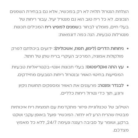
הצלחת הנטרול תלויה לא רק במכשיר, אלא גם בבחירת השמנים
הנכונים. לא כל ריח טוב הוא גם מנטרל יעיל. עבור ריחות של
בעלי חיים, מומלץ לבחור ב
שמנים למפיץ ריח
המכילים תכונות
מנטרלות טבעיות. הנה כמה דוגמאות:
ניחוחות הדרים (לימון, תפוז, אשכולית):
ידועים ביכולתם לפרק
מולקולות אמוניה, המרכיב העיקרי בריח שתן של חתול.
עץ התה ואקליפטוס:
בעלי תכונות אנטי-בקטריאליות טבעיות
המסייעות בחיטוי האוויר ובנטרול ריחות הנובעים מחיידקים.
לבנדר ומנטה:
מרעננים את האוויר ומספקים תחושת ניקיון
ורוגע, תוך כדי נטרול ריחות כלליים.
השילוב של טכנולוגיית פיזור מתקדמת עם תמציות ריח איכותיות
מבטיח שהריח הרע לא יחזור. המכשיר פועל באופן עקבי ושקט
ברקע, ושומר על סביבה רעננה ונעימה 24/7, ללא כל מאמץ
מצדכם.