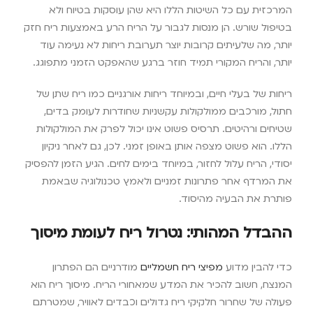
המרכזית עם כל השיטות הללו היא שהן עוסקות בטיוח ולא
בטיפול שורש. הן מנסות לגבור על הריח הרע באמצעות ריח חזק
יותר, מה שלעיתים קרובות יוצר תערובת ריחות לא נעימה עוד
יותר, והריח המקורי תמיד חוזר ברגע שהאפקט הזמני מתפוגג.
ריחות של בעלי חיים, ובמיוחד ריחות אורגניים כמו ריח שתן של
חתול, מורכבים ממולקולות עקשניות שחודרות לעומק בדים,
שטיחים ורהיטים. תרסיס פשוט אינו יכול לפרק את המולקולות
הללו. הוא פשוט מצפה אותן באופן זמני. לכן, גם לאחר ניקיון
יסודי, הריח עלול לחזור, במיוחד בימים לחים. הגיע הזמן להפסיק
את המרדף אחר פתרונות זמניים ולאמץ טכנולוגיה שבאמת
פותרת את הבעיה מהיסוד.
ההבדל המהותי: נטרול ריח לעומת מיסוך
כדי להבין מדוע
מפיצי ריח חשמליים
מודרניים הם הפתרון
המנצח, חשוב להכיר את המדע שמאחורי הריח. מיסוך ריח הוא
פעולה של שחרור חלקיקי ריח גדולים וכבדים לאוויר, שמטרתם