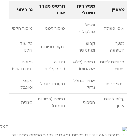
מפיץ ריח
תרסיס מטהר
מאפיין
נר ריחני
חשמלי
אוויר
נטרול
אופן פעולה
מיסוך זמני
מיסוך חלקי
מולקולרי
משך
קבוע
כל עוד
דקות ספורות
השפעה
ומתמשך
דולק
בטיחות לחיות
גבוהה (ללא
נמוכה
נמוכה
מחמד
אש/חום)
(כימיקלים)
(סכנת אש)
אחיד בחלל
מקומי
כיסוי שטח
מקומי ומוגבל
גדול
ומוגבל
עלות לטווח
גבוהה (רכישות
חסכוני
בינונית
ארוך
חוזרות)
"כבעלים גאה של שני כלבים, נמאס לי לחזור הביתה ל'ריח של