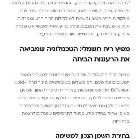
'לכסות' את חלקיקי הריח הרע. זהו פתרון שדומה להנחת פלסטר
על פצע עמוק. לעומת זאת, נטרול ריח הוא תהליך כימי שבו
מולקולות הריח הטוב נקשרות למולקולות הריח הרע ומפרקות
אותן או משנות את המבנה שלהן כך שהאף האנושי אינו מזהה
אותן עוד כריח רע. זהו טיפול שורש אמיתי בבעיה.
מפיץ ריח חשמלי: הטכנולוגיה שמביאה
את הרעננות הביתה
מפיצי הריח החשמליים של היום אינם דומים למטהרי האוויר
הפשוטים של פעם. הם פועלים בטכנולוגיית פיזור קרה (Cold-
Air Diffusion), שמשתמשת באוויר דחוס כדי להפוך שמנים
אתריים נוזליים לחלקיקי ננו יבשים. חלקיקים זעירים אלו קלים
מהאוויר, ולכן הם נשארים תלויים בו לזמן ממושך ומתפזרים
באופן אחיד בחלל כולו, בניגוד לתרסיסים שנופלים לרצפה
במהירות.
בחירת השמן הנכון למשימה