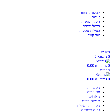
משלוח חינם בקנייה מעל 299 ₪
קטלוג ניחוחות
אודות
תקנון הזמנות
ביטול עסקה
פעילות עסקית
צור קשר
חיפוש
0
השוואה
0.00
₪
items
0
תפריט
0.00
₪
items
0
מפיצי ריח
פניני ריח
מארזים
מבשם בדים
מפיץ ריח מקלות
נרות ריחניים