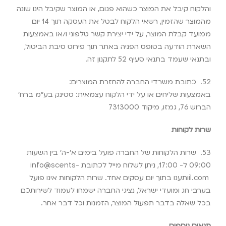
והלקוח קיבל את המוצר כשהוא פגום, או המוצר שקיבל הינו שונה
מהמוצר שהזמין, רשאי הלקוח לבטל את העסקה תוך 14 יום
ממועד קבלת המוצר, על ידי יצירת קשר טלפוני ו/או באמצעות
השארת הודעה בטופס הפניה באתר תוך פירוט סיבת הביטול,
ובתנאי שעמד בתנאי סעיף 52 לתקנון זה
.
52.
כתובת משרדי החברה להחזרת המוצרים
:
באמצעות שליחים או על ידי הלקוח עצמאית: סטינק בע”מ ברח’
הברוש 76, גמזו, מיקוד
7313000
שרות לקוחות
53.
שרות הלקוחות של החברה פועל בימים א’-ה’ בין השעות
09:00 ל- 17:00, ניתן לשלוח מייל לכתובת
info@scents-
il.com
ותענו בתוך יום עסקים אחד. שרות הלקוחות אינו פועל
בערבי חג ומועדי ישראל, נציגי החברה ישמחו לעמוד לשירותכם
בכל שאלה בדבר תפעול המוצר, הזמנות וכל דבר אחר
.
תנאים נוספים