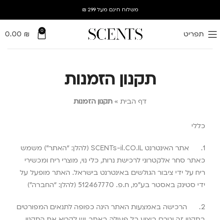
משלוח חינם מעל 299 ₪
0
תפריט
₪
0.00
תקנון הזמנות
דף הבית
»
תקנון הזמנות
כללי
1.
אתר האינטרנט
SCENTs-il.CO.IL
(להלן: “האתר”) משמש
כאתר סחר אלקטרוני לרכישת נרות, כלי נוי, מוצרי ריח ומכשירי
ריח על ידי ציבור הגולשים באינטרנט בישראל. האתר מופעל על
ידי סטינק באסטר בע”מ, ח.פ. 512467770 (להלן: “החברה”)
2.
הרכישה באמצעות האתר הינה כפופה לתנאים המפורטים
בתקנון זה וטרם ביצוע כל פעולה באתר, יש לקרוא את התקנון