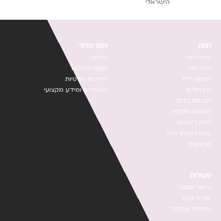
הישראלי
חנות
ניווט מהיר
פניני ריח
אודות
מארזים
תקנון ה
זמנות
מפיצי ריח
מדיניות פרטיות
אירוסלים
מאמרים ומידע מקצועי
מבשם בדים
מבשם מקלות
נרות ריחניים
שמן למפיץ ריח
מבצעים
פעולות
ביטול עסקה
יצירת קשר
פעילות עסקית