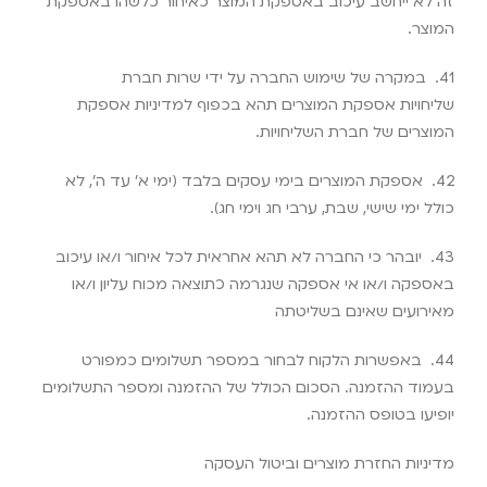
זה לא ייחשב עיכוב באספקת המוצר כאיחור כלשהו באספקת
המוצר
.
41.
במקרה של שימוש החברה על ידי שרות חברת
שליחויות אספקת המוצרים תהא בכפוף למדיניות אספקת
המוצרים של חברת השליחויות
.
42.
אספקת המוצרים בימי עסקים בלבד (ימי א’ עד ה’, לא
כולל ימי שישי, שבת, ערבי חג וימי חג)
.
43.
יובהר כי החברה לא תהא אחראית לכל איחור ו/או עיכוב
באספקה ו/או אי אספקה שנגרמה כתוצאה מכוח עליון ו/או
מאירועים שאינם בשליטתה
44.
באפשרות הלקוח לבחור במספר תשלומים כמפורט
בעמוד ההזמנה. הסכום הכולל של ההזמנה ומספר התשלומים
יופיעו בטופס ההזמנה
.
מדיניות החזרת מוצרים וביטול העסקה