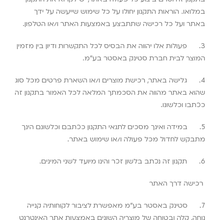
במלואו. הוראות התקנון יחולו על כל שימוש שייעשה על ידך
באתר ועל כל רכישה שתתבצע באמצעות האתר ו/או הטלפון
.
3.
פעולות אלו יהווה את הבסיס לכל התקשרות ודיון בין מזמין
המוצר לבית חברת סטינק באסטר בע”מ
.
4.
גלישה באתר, רכישת מוצרים ו/או השארת פרטים מכל סוג
שהוא באתר מהווה את הסכמתך המלאה לכל האמור בתקנון זה
ככתבו וכלשונו
.
5.
במידה ואינך מסכים לתנאי התקנון ככתבם וכלשונם הינך
מתבקש לחדול מכל פעולה ו/או שימוש באתר
.
6.
תקנון זה נכתב בלשון זכר והינו מיועד לשני המינים
.
רכישה דרך האתר
7.
סטינק באסטר בע”מ
מאפשרת לציבור לקוחותיה קנייה
נוחה, קלה ובטוחה של מוצריה השונים באמצעות אתר האינטרנט