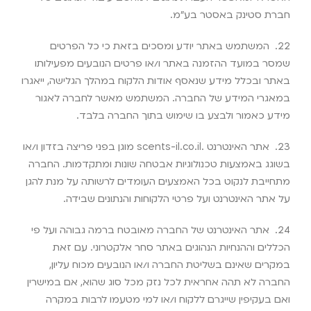
חברת סטינק באסטר בע”מ
.
22.
המשתמש באתר יודע ומסכים בזאת כי כל הפרטים
שמסר במועד ההזמנה באתר ו/או פרטים הנובעים מפעילותו
באתר ובכלל מידע שנאסף אודות הלקוח במהלך הגלישה, ייאגרו
במאגרי המידע של החברה. המשתמש מאשר לחברה לאגור
מידע כאמור ולבצע בו שימוש בתוך החברה בלבד
.
23.
אתר האינטרנט
scents-il.co.il.
מוגן בפני פריצה בזדון ו/או
בשוגג באמצעות טכנולוגיות אבטחה שונות ומתקדמות. החברה
מתחייבת לנקוט בכל האמצעים העומדים לרשותה על מנת להגן
על אתר האינטרנט ועל פרטי הלקוחות והנתונים שבידה
.
24.
אתר האינטרנט של החברה מאובטח ברמה גבוהה ועל פי
הכללים וההנחיות הנהוגים באתר סחר אלקטרוני. עם זאת
במקרים שאינם בשליטת החברה ו/או הנובעים מכוח עליון,
החברה לא תהה אחראית לכל נזק מכל סוג שהוא, אם במישרין
ואם בעקיפין שייגרם ללקוח ו/או למי מטעמו לרבות במקרה