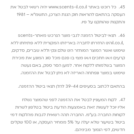
45.
כל רוכש באתר
www.scents-il.co.il
יהיה רשאי לבטל את
העסקה בהתאם להוראות חוק הגנת הצרכן, התשמ”א – 1981
והתקנות שהותקנו על פיו
.
46.
תנאי לביטול הזמנה לגבי מוצר הנרכש מאתר
scents-
il.co.il,
הינו החזרתו לחברה באריזתו המקורית ללא פתיחתו ללא
שימוש ואשר המוצר המוחזר הינו שלם ונקי וללא שברים, סדקים,
קרעים ו/או חתכים ו/או מצוי בו פגם מכל סוג המונע את מכירת
המוצר בשלמותו ללקוח אחר. למען הסר ספק, באם נעשה
שימוש במוצר ונפתחה האריזה לא ניתן לבטל את ההזמנה
.
בהתאם לכתוב בסעיפים 39-44 להלן תנאי ביטול ההזמנה
.
47.
לקוח המעוניין לבטל את ההזמנה לפני שהמוצר נשלח
אליו יוכל לעשות זאת באמצעות הודעת ביטול בטלפון לשרות
לקוחות החברה בע”מ. החברה תהה רשאית לגבות מהלקוח דמי
ביטול בשיעור שלא יעלה על 5% ממחיר העסקה, או 100 שקלים
חדשים, לפי הנמוך מביניהם
.