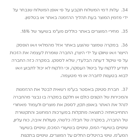
34.
עלות דמי המשלוח תקבע על פי אופן המשלוח שנבחר על
ידי מזמין המוצר בעת תהליך ההזמנה באתר או בטלפון
.
35.
מחירי המוצרים באתר כוללים מע”מ בשיעור של 18%
.
36.
במקרה שמוצר שהוצע באתר אזל מהמלאי ו/או הופסק
הייצור ו/או שיווקו על ידי היצרן, החברה שומרת לעצמה את הזכות
על פי שיקול דעתה הבלעדי, שלא לספקו. במקרה כזה החברה
תודיע ללקוח על ביטול העסקה, וכי הלקוח לא יכול לתבוע ו/או
לבוא בטענות לחברה או מי מטעמה
.
37.
חברת סטינק באסטר בע”מ רשאית לבטל את ההזמנות
והמכירות של הקונים כולם או חלקם במקרה בו נבצר מהחברה
לנהל את האתר באופן תקין, לספק את מוצרים ולעמוד מאחורי
התחייבויותיה כתוצאה מתקלות במערכות המחשב והתקשורת
של החברה, במקרה של חבלה כלשהי, פעולות איבה, כוח עליון,
שינויים בשיעורי המס, שינויים בשיעורי המכס, שינויים בשיעור
המע”מ, שינוי בהיטלים החלים על המוצרים, שינויים בתקנות