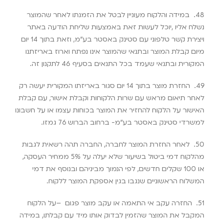
48.
במידה והלקוח מעוניין לבטל את הזמנתו לאחר שהמוצר
נשלח אליו
,
יוכל לעשות זאת באמצעות שליחת הודעה באתר
ויצירת קשר טלפוני עם סטינק באסטר בע”מ, וזאת בתוך 14 יום
מיום קבלת המוצר ובתנאי שהמוצר אינו נפתח וארוז באריזתנו
המקורית ובתנאי שעמד בכל התנאים בסעיף 46 לתקנון זה
.
49.
החזרת מוצר בתוך 14 יום סגור באריזתו המקורית יעשה רק
לאחר תיאום מראש עם שרות הלקוחות וקבלת אישור, עם קבלת
האישור על הלקוח להחזיר את המוצר בכוחות עצמו או על חשבונו
למשרדי סטינק באסטר בע”מ- ברחוב הברוש 76 גמזו
.
50.
לאחר החזרת המוצר לחברה, החברה תהה רשאית לגבות
מהלקוח דמי ביטול בשיעור שלא יעלה על 5% ממחיר העסקה,
או 100 שקלים חדשים, לפי הנמוך מביניהם ובנוסף את דמי
המשלוח הראשוניים שנגבו בגין אספקת המוצר ללקוח
.
51.
החזרה עקב אי התאמה או עקב
מוצר פגום
–
על הלקוח
המקבל את המוצר שהזמין לבדוק אותו מיד עם קבלתו, במידה