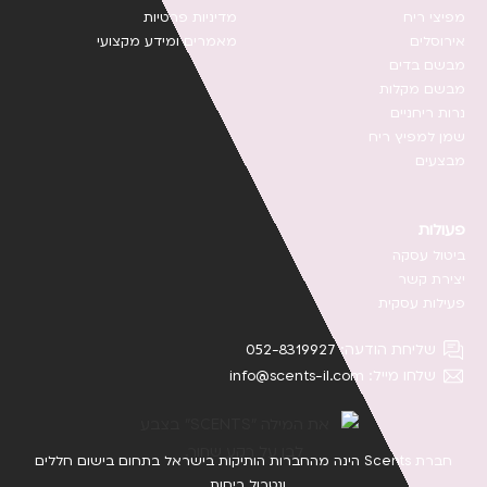
מפיצי ריח
מדיניות פרטיות
אירוסלים
מאמרים ומידע מקצועי
מבשם בדים
מבשם מקלות
נרות ריחניים
שמן למפיץ ריח
מבצעים
פעולות
ביטול עסקה
יצירת קשר
פעילות עסקית
שליחת הודעה: 052-8319927
שלחו מייל: info@scents-il.com
חברת Scents הינה מהחברות הותיקות בישראל בתחום בישום חללים
ונטרול ריחות.