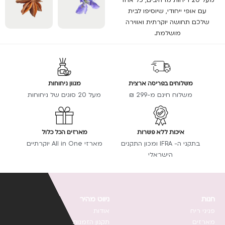
מעל 20 ריחות מרהיבים, כל אחד
עם אופי ייחודי, שיוסיפו לבית
שלכם תחושה יוקרתית ואווירה
מושלמת.
משלוחים בפריסה ארצית
מגוון ניחוחות
משלוח חינם מ-299 ₪
מעל 20 סוגים של ניחוחות
איכות ללא פשרות
מארזים הכל כלול
בתקני ה- IFRA ומכון התקנים
מארזי All in One יוקרתיים
הישראלי
חנות
ניווט מהיר
פניני ריח
אודות
מארזים
תקנון ה
זמנות