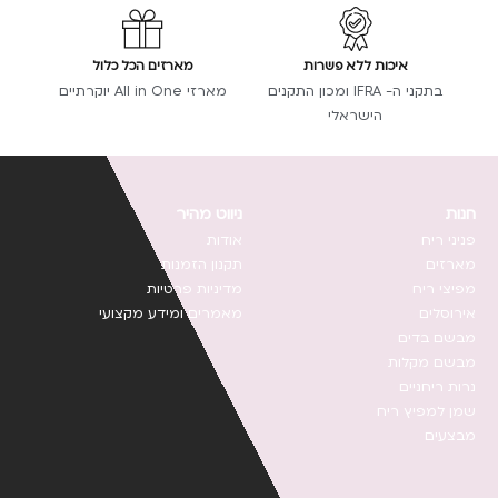
איכות ללא פשרות
מארזים הכל כלול
בתקני ה- IFRA ומכון התקנים
מארזי All in One יוקרתיים
הישראלי
חנות
ניווט מהיר
פניני ריח
אודות
מארזים
תקנון ה
זמנות
מפיצי ריח
מדיניות פרטיות
אירוסלים
מאמרים ומידע מקצועי
מבשם בדים
מבשם מקלות
נרות ריחניים
שמן למפיץ ריח
מבצעים