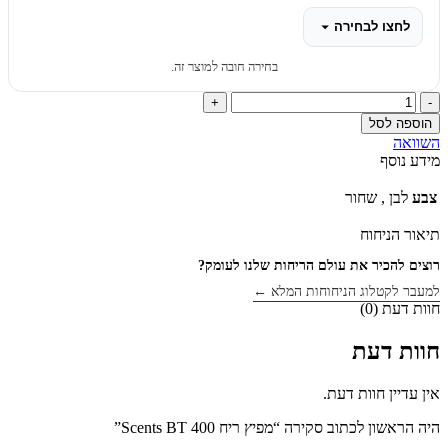
לחצו לבחירה
בחירה חובה למוצר זה.
כמות
של
הוספה לסל
מפיץ
השוואה
ריח
מידע נוסף
Scents
BT
צבע
לבן
,
שחור
400
תיאור הניחוח
רוצים להכיר את עולם הריחות שלנו לעומק?
למעבר לקטלוג הניחוחות המלא ←
חוות דעת (0)
חוות דעת
אין עדיין חוות דעת.
היה הראשון לכתוב סקירה “מפיץ ריח Scents BT 400”