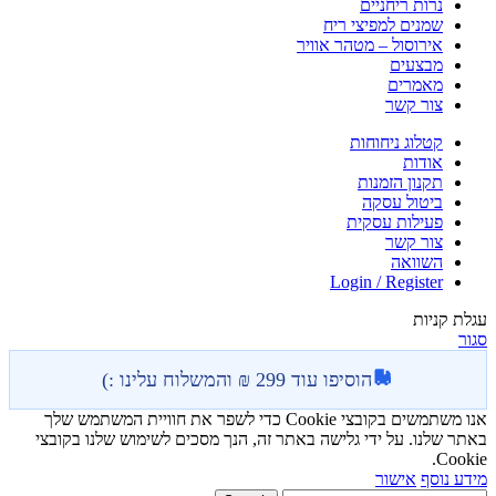
נרות ריחניים
שמנים למפיצי ריח
אירוסול – מטהר אוויר
מבצעים
מאמרים
צור קשר
קטלוג ניחוחות
אודות
תקנון הזמנות
ביטול עסקה
פעילות עסקית
צור קשר
השוואה
Login / Register
עגלת קניות
סגור
הוסיפו עוד 299 ₪ והמשלוח עלינו :)
אנו משתמשים בקובצי Cookie כדי לשפר את חוויית המשתמש שלך
באתר שלנו. על ידי גלישה באתר זה, הנך מסכים לשימוש שלנו בקובצי
Cookie.
מידע נוסף
אישור