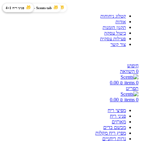
משלוח חינם בקנייה מעל 299 ₪
Scents BT 200 - מתנה 150 מ"ל שמן
Scents tab - מתנה 150 מ"ל שמן
פניני ריח 4+1
פניני ריח 4+1
פניני ריח 4+1
קטלוג ניחוחות
אודות
תקנון הזמנות
ביטול עסקה
פעילות עסקית
צור קשר
משלוח חינם מעל 299 ₪
חיפוש
0
השוואה
0.00
₪
items
0
תפריט
0.00
₪
items
0
מפיצי ריח
פניני ריח
מארזים
מבשם בדים
מפיץ ריח מקלות
נרות ריחניים