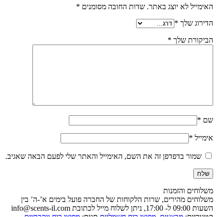
האימייל לא יוצג באתר.
שדות החובה מסומנים
*
הדירוג שלך
*
הביקורת שלך
*
שם
*
אימייל
*
שמור בדפדפן זה את השם, האימייל והאתר שלי לפעם הבאה שאגיב.
משלוחים והזמנות
משלוחים מהירים, שרות הלקוחות של החברה פועל בימים א’-ה’ בין
השעות 09:00 ל- 17:00, ניתן לשלוח מייל לכתובת info@scents-il.com
קטגוריות:
מבצעים
,
מפיצי ריח חשמליים
תגית:
מפיצי ריח יוקרתיים