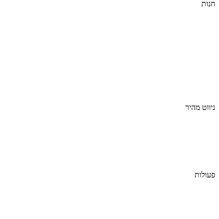
חנות
פניני ריח
מארזים
מפיצי ריח
אירוסלים
מבשם בדים
מבשם מקלות
נרות ריחניים
שמן למפיץ ריח
מבצעים
ניווט מהיר
אודות
תקנון ה
זמנות
מדיניות פרטיות
מאמרים ומידע מקצועי
פעולות
ביטול עסקה
יצירת קשר
פעילות עסקית